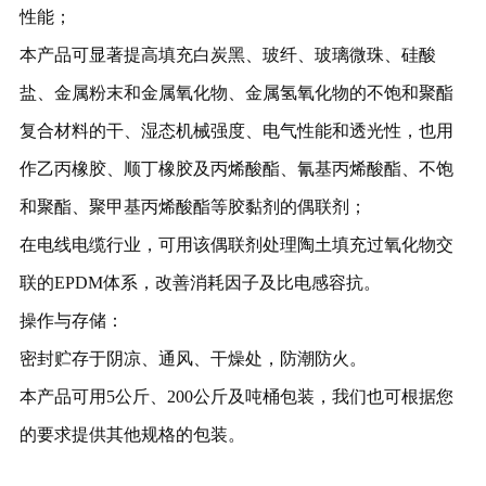
性能；
本产品可显著提高填充白炭黑、玻纤、玻璃微珠、硅酸
盐、金属粉末和金属氧化物、金属氢氧化物的不饱和聚酯
复合材料的干、湿态机械强度、电气性能和透光性，也用
作乙丙橡胶、顺丁橡胶及丙烯酸酯、氰基丙烯酸酯、不饱
和聚酯、聚甲基丙烯酸酯等胶黏剂的偶联剂；
在电线电缆行业，可用该偶联剂处理陶土填充过氧化物交
联的
EPDM
体系，改善消耗因子及比电感容抗。
操作与存储：
密封贮存于阴凉、通风、干燥处，防潮防火。
本产品可用
5
公斤、
200
公斤及吨
桶包装，我们也可根据您
的要求提供其他规格的包装。