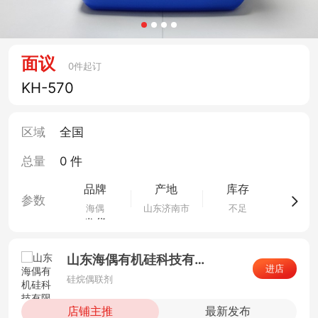
面议
0件起订
KH-570
区域
全国
总量
0 件
品牌
产地
库存
参数
海偶
山东济南市
不足
发货
3天内
山东海偶有机硅科技有限公司
进店
硅烷偶联剂
店铺主推
最新发布